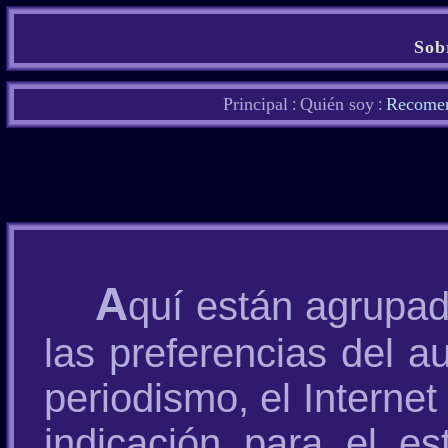
Sob
Principal
Quién soy
Recomen
:
:
A
quí están agrupad
las preferencias del aut
periodismo, el Interne
indicación para el e