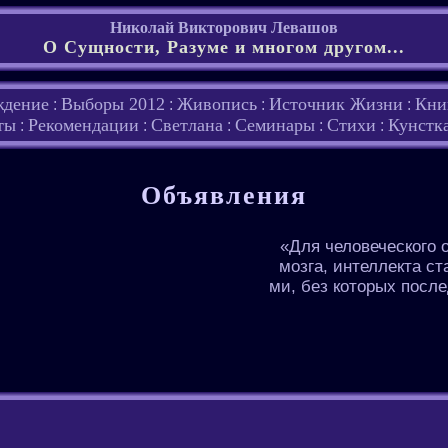
Николай Викторович Левашов
О Сущности, Разуме и многом другом...
ждение
Выборы 2012
Живопись
Источник Жизни
Кни
:
:
:
:
ты
Рекомендации
Светлана
Семинары
Стихи
Кунстк
:
:
:
:
:
Объявления
«Для человеческого 
мозга, интеллекта с
ми, без которых посл