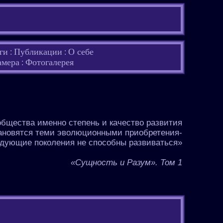
ги
Публикации
О себе
:
:
амера
Фотогалерея
:
общества именно степень и качество развития
тановятся теми эволюционными приобретения-
едующие поколения не способны развиваться»
«Сущность и Разум». Том 1