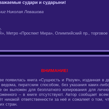
важаемые судари и сударыни!
ниг Николая Левашова
»
.
», Метро «Проспект Мира», Олимпийский пр., торговое ме
ВНИМАНИЕ!
ве появилась книга «Сущность и Разум», изданная в дв
 ведома, пиратским способом, без указания каких-либ
где он выложен для безплатного копирования для личн
женного – в книге отсутствуют. Автор сообщает все
ёт никакой ответственности за неё и сожалеет о том, 
их стран.